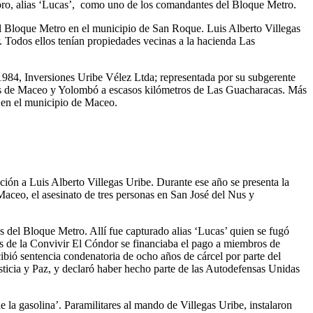
 Toro, alias ‘Lucas’, como uno de los comandantes del Bloque Metro.
el Bloque Metro en el municipio de San Roque. Luis Alberto Villegas
 Todos ellos tenían propiedades vecinas a la hacienda Las
1984, Inversiones Uribe Vélez Ltda; representada por su subgerente
pios de Maceo y Yolombó a escasos kilómetros de Las Guacharacas. Más
 en el municipio de Maceo.
ión a Luis Alberto Villegas Uribe. Durante ese año se presenta la
aceo, el asesinato de tres personas en San José del Nus y
s del Bloque Metro. Allí fue capturado alias ‘Lucas’ quien se fugó
os de la Convivir El Cóndor se financiaba el pago a miembros de
cibió sentencia condenatoria de ocho años de cárcel por parte del
sticia y Paz, y declaró haber hecho parte de las Autodefensas Unidas
la gasolina’. Paramilitares al mando de Villegas Uribe, instalaron