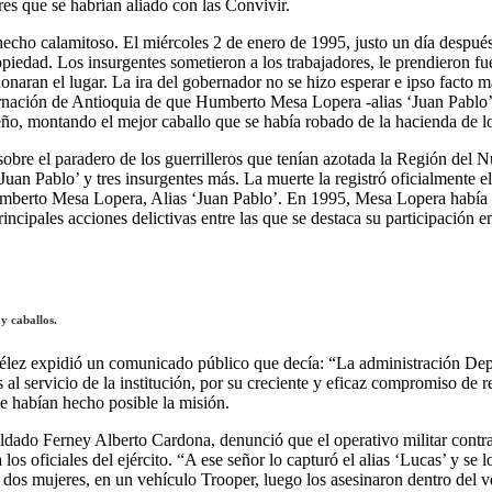
res que se habrían aliado con las Convivir.
ro hecho calamitoso. El miércoles 2 de enero de 1995, justo un día des
piedad. Los insurgentes sometieron a los trabajadores, le prendieron fu
onaran el lugar. La ira del gobernador no se hizo esperar e ipso facto m
ernación de Antioquia de que Humberto Mesa Lopera -alias ‘Juan Pablo’-
o, montando el mejor caballo que se había robado de la hacienda de los U
obre el paradero de los guerrilleros que tenían azotada la Región del 
‘Juan Pablo’ y tres insurgentes más. La muerte la registró oficialmente 
umberto Mesa Lopera, Alias ‘Juan Pablo’. En 1995, Mesa Lopera había 
cipales acciones delictivas entre las que se destaca su participación e
y caballos.
 Vélez expidió un comunicado público que decía: “La administración Dep
 al servicio de la institución, por su creciente y eficaz compromiso de
e habían hecho posible la misión.
soldado Ferney Alberto Cardona, denunció que el operativo militar contra
los oficiales del ejército. “A ese señor lo capturó el alias ‘Lucas’ y s
dos mujeres, en un vehículo Trooper, luego los asesinaron dentro del ve