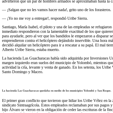
advirtieron que un par de hombres armados se aproximaban hasta la ca
— ¡Salgan que no les vamos hacer nada!, grito uno de los forasteros.
— ¡Yo no me voy a entregar!, respondió Uribe Sierra.
Santiago, María Isabel, el piloto y una de las empleadas se refugiaro
inmediato respondieron con la lamentable exactitud de los que quieren i
para ayudarle, pero al ver que los bandidos le empezaron a disparar s
emprendieron contra el helicóptero dejándolo inservible. Una hora más
decidió alquilar un helicóptero para ir a rescatar a su papá. El mal ti
Alberto Uribe Sierra, estaba muerto.
La hacienda Las Guacharacas había sido adquirida por Inversiones Uri
margen izquierdo eran suelos del municipio de Yolombó, mientras que 
actividad la cría, levante y venta de ganado. En los setenta, los Uri
Santo Domingo y Maceo.
La hacienda Las Guacharacas quedaba en medio de los municipios Yolombó y San Roque.
El primer gran conflicto que tuvieron que lidiar los Uribe Vélez en l
sindicato Sintraagrícola. Estos empleados reclamaban por sus pagos y
hijo Álvaro se vieron en la obligación de ceder las escrituras de la 