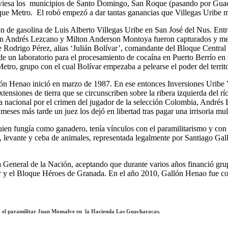
traviesa los municipios de Santo Domingo, San Roque (pasando por Gua
loque Metro. El robó empezó a dar tantas ganancias que Villegas Uribe m
ión de gasolina de Luis Alberto Villegas Uribe en San José del Nus. Ent
aison Andrés Lezcano y Milton Anderson Montoya fueron capturados y mes
de Rodrigo Pérez, alias ‘Julián Bolívar’, comandante del Bloque Centra
n de un laboratorio para el procesamiento de cocaína en Puerto Berrío 
etro, grupo con el cual Bolívar empezaba a pelearse el poder del territo
Gallón Henao inició en marzo de 1987. En ese entonces Inversiones Uri
ensiones de tierra que se circunscriben sobre la ribera izquierda del 
a nacional por el crimen del jugador de la selección Colombia, Andrés
eses más tarde un juez los dejó en libertad tras pagar una irrisoria mul
en fungía como ganadero, tenía vínculos con el paramilitarismo y con e
a, levante y ceba de animales, representada legalmente por Santiago Ga
 General de la Nación, aceptando que durante varios años financió grupo
r y el Bloque Héroes de Granada. En el año 2010, Gallón Henao fue con
a: el paramilitar Juan Monsalve en la Hacienda Las Guacharacas.