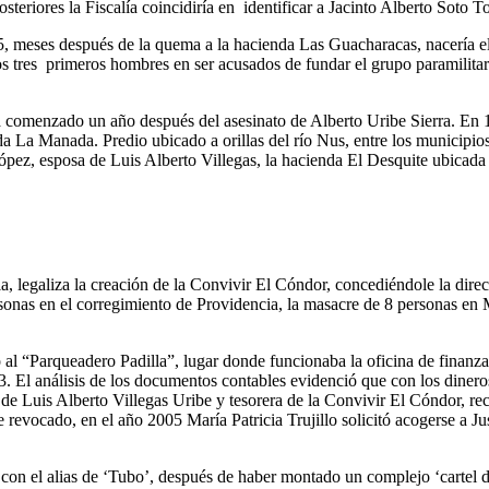
steriores la Fiscalía coincidiría en identificar a Jacinto Alberto Soto
95, meses después de la quema a la hacienda Las Guacharacas, nacería 
tres primeros hombres en ser acusados de fundar el grupo paramilitar.
ía comenzado un año después del asesinato de Alberto Uribe Sierra. En 
nda La Manada. Predio ubicado a orillas del río Nus, entre los munici
ópez, esposa de Luis Alberto Villegas, la hacienda El Desquite ubicada
egaliza la creación de la Convivir El Cóndor, concediéndole la direcc
sonas en el corregimiento de Providencia, la masacre de 8 personas en M
 al “Parqueadero Padilla”, lugar donde funcionaba la oficina de finanza
03. El análisis de los documentos contables evidenció que con los diner
 de Luis Alberto Villegas Uribe y tesorera de la Convivir El Cóndor, re
evocado, en el año 2005 María Patricia Trujillo solicitó acogerse a Ju
n el alias de ‘Tubo’, después de haber montado un complejo ‘cartel de 