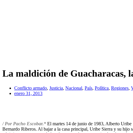
La maldición de Guacharacas, la
Conflicto armado
,
Justicia
,
Nacional
,
País
,
Política
,
Regiones
,
V
enero 31, 2013
/ Por Pacho Escobar.*
El martes 14 de junio de 1983, Alberto Uribe S
Bernardo Riberos. Al bajar a la casa principal, Uribe Sierra y su hij