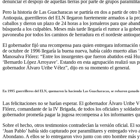
denunciar el despojo de aquellas tierras por parte de grupos paramilita
Pero la historia de Las Guacharacas se partiría en dos a partir de ot
Antioquia, guerrilleros del ELN llegaron fuertemente armados a la pro
caballos y dieron un plazo de 24 horas a los jornaleros para que aband
búsqueda a los culpables. Meses más tarde llegaría el rumor a la gob
pavoneaba por todos los caminos de herradura en el nordeste antioqueñ
El gobernador fijó una recompensa para quien entregara información s
de octubre de 1996 llegaría la buena nueva, había caído muerto alias 
Manosalva Flórez: “Entre los insurgentes que fueron abatidos está H
‘Bernardo López Arroyave’. Estando en esta agrupación realizó sus prin
gobernador Álvaro Uribe Vélez”, dijo en su momento el general.
En 1995 guerrilleros del ELN, quemaron la hacienda Las Guacharacas, se robaron ganado 
Las felicitaciones no se harían esperar. El gobernador Álvaro Uribe
Flórez, comandante de la IV Brigada, de todos los oficiales y soldados
gobernador prometía pagar la jugosa recompensa a los informantes qu
Sobre el hecho, otros testimonios contradecían la versión oficial. El 
‘Juan Pablo’ había sido capturado por paramilitares y entregado vivo a 
Abondano. A ellos se lo entregaron vivo junto con otro hombre más y 