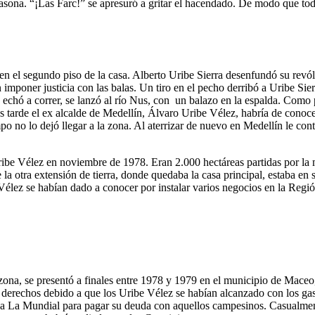
sona. “¡Las Farc!” se apresuró a gritar el hacendado. De modo que todo
n en el segundo piso de la casa. Alberto Uribe Sierra desenfundó su revó
mponer justicia con las balas. Un tiro en el pecho derribó a Uribe Sierr
e echó a correr, se lanzó al río Nus, con un balazo en la espalda. Como
 tarde el ex alcalde de Medellín, Álvaro Uribe Vélez, habría de conoce
empo no lo dejó llegar a la zona. Al aterrizar de nuevo en Medellín le c
be Vélez en noviembre de 1978. Eran 2.000 hectáreas partidas por la m
la otra extensión de tierra, donde quedaba la casa principal, estaba en
be Vélez se habían dado a conocer por instalar varios negocios en la R
a zona, se presentó a finales entre 1978 y 1979 en el municipio de Mace
 derechos debido a que los Uribe Vélez se habían alcanzado con los gast
finca La Mundial para pagar su deuda con aquellos campesinos. Casualme