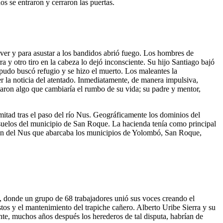
s se entraron y cerraron las puertas.
lver y para asustar a los bandidos abrió fuego. Los hombres de
a y otro tiro en la cabeza lo dejó inconsciente. Su hijo Santiago bajó
 pudo buscó refugio y se hizo el muerto. Los maleantes la
r la noticia del atentado. Inmediatamente, de manera impulsiva,
ontaron algo que cambiaría el rumbo de su vida; su padre y mentor,
itad tras el paso del río Nus. Geográficamente los dominios del
 suelos del municipio de San Roque. La hacienda tenía como principal
egión del Nus que abarcaba los municipios de Yolombó, San Roque,
o, donde un grupo de 68 trabajadores unió sus voces creando el
os y el mantenimiento del trapiche cañero. Alberto Uribe Sierra y su
nte, muchos años después los herederos de tal disputa, habrían de