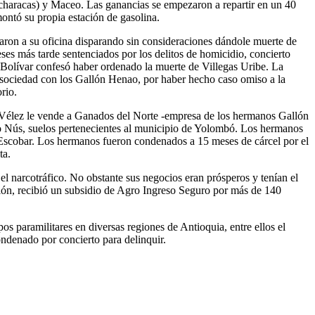
characas) y Maceo. Las ganancias se empezaron a repartir en un 40
ontó su propia estación de gasolina.
raron a su oficina disparando sin consideraciones dándole muerte de
es más tarde sentenciados por los delitos de homicidio, concierto
l Bolívar confesó haber ordenado la muerte de Villegas Uribe. La
en sociedad con los Gallón Henao, por haber hecho caso omiso a la
rio.
be Vélez le vende a Ganados del Norte -empresa de los hermanos Gallón
río Nús, suelos pertenecientes al municipio de Yolombó. Los hermanos
 Escobar. Los hermanos fueron condenados a 15 meses de cárcel por el
ta.
l narcotráfico. No obstante sus negocios eran prósperos y tenían el
llón, recibió un subsidio de Agro Ingreso Seguro por más de 140
s paramilitares en diversas regiones de Antioquia, entre ellos el
denado por concierto para delinquir.