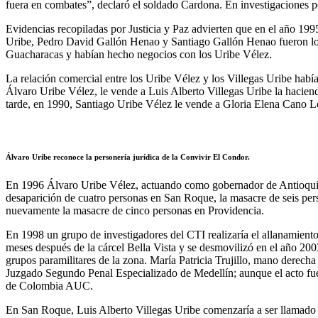
fuera en combates”, declaró el soldado Cardona. En investigaciones po
Evidencias recopiladas por Justicia y Paz advierten que en el año 19
Uribe, Pedro David Gallón Henao y Santiago Gallón Henao fueron los 
Guacharacas y habían hecho negocios con los Uribe Vélez.
La relación comercial entre los Uribe Vélez y los Villegas Uribe hab
Álvaro Uribe Vélez, le vende a Luis Alberto Villegas Uribe la hacie
tarde, en 1990, Santiago Uribe Vélez le vende a Gloria Elena Cano L
Álvaro Uribe reconoce la personería jurídica de la Convivir El Condor.
En 1996 Álvaro Uribe Vélez, actuando como gobernador de Antioquia, l
desaparición de cuatro personas en San Roque, la masacre de seis per
nuevamente la masacre de cinco personas en Providencia.
En 1998 un grupo de investigadores del CTI realizaría el allanamiento
meses después de la cárcel Bella Vista y se desmovilizó en el año 20
grupos paramilitares de la zona. María Patricia Trujillo, mano derecha
Juzgado Segundo Penal Especializado de Medellín; aunque el acto fue r
de Colombia AUC.
En San Roque, Luis Alberto Villegas Uribe comenzaría a ser llamado co