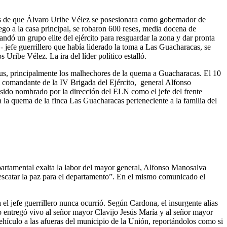
pués de que Álvaro Uribe Vélez se posesionara como gobernador de
ego a la casa principal, se robaron 600 reses, media docena de
andó un grupo elite del ejército para resguardar la zona y dar pronta
 jefe guerrillero que había liderado la toma a Las Guacharacas, se
ribe Vélez. La ira del líder político estalló.
Nus, principalmente los malhechores de la quema a Guacharacas. El 10
el comandante de la IV Brigada del Ejército, general Alfonso
sido nombrado por la dirección del ELN como el jefe del frente
n la quema de la finca Las Guacharacas perteneciente a la familia del
artamental exalta la labor del mayor general, Alfonso Manosalva
 rescatar la paz para el departamento”. En el mismo comunicado el
 el jefe guerrillero nunca ocurrió. Según Cardona, el insurgente alias
e lo entregó vivo al señor mayor Clavijo Jesús María y al señor mayor
hículo a las afueras del municipio de la Unión, reportándolos como si