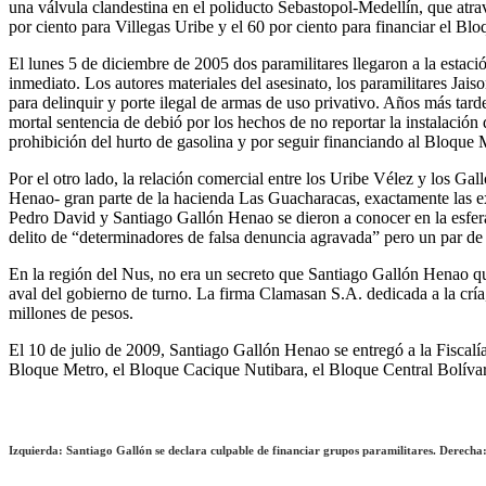
una válvula clandestina en el poliducto Sebastopol-Medellín, que a
por ciento para Villegas Uribe y el 60 por ciento para financiar el B
El lunes 5 de diciembre de 2005 dos paramilitares llegaron a la estac
inmediato. Los autores materiales del asesinato, los paramilitares J
para delinquir y porte ilegal de armas de uso privativo. Años más tar
mortal sentencia de debió por los hechos de no reportar la instalació
prohibición del hurto de gasolina y por seguir financiando al Bloque M
Por el otro lado, la relación comercial entre los Uribe Vélez y los 
Henao- gran parte de la hacienda Las Guacharacas, exactamente las ext
Pedro David y Santiago Gallón Henao se dieron a conocer en la esfer
delito de “determinadores de falsa denuncia agravada” pero un par de m
En la región del Nus, no era un secreto que Santiago Gallón Henao qui
aval del gobierno de turno. La firma Clamasan S.A. dedicada a la crí
millones de pesos.
El 10 de julio de 2009, Santiago Gallón Henao se entregó a la Fiscalía
Bloque Metro, el Bloque Cacique Nutibara, el Bloque Central Bolíva
Izquierda: Santiago Gallón se declara culpable de financiar grupos paramilitares. Derech