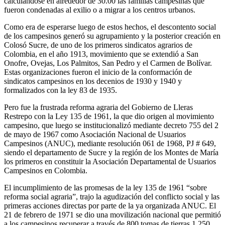
calculándose en alrededor de 30.00 las familias campesinas que
fueron condenadas al exilio o a migrar a los centros urbanos.
Como era de esperarse luego de estos hechos, el descontento social
de los campesinos generó su agrupamiento y la posterior creación en
Colosó Sucre, de uno de los primeros sindicatos agrarios de
Colombia, en el año 1913, movimiento que se extendió a San
Onofre, Ovejas, Los Palmitos, San Pedro y el Carmen de Bolívar.
Estas organizaciones fueron el inicio de la conformación de
sindicatos campesinos en los decenios de 1930 y 1940 y
formalizados con la ley 83 de 1935.
Pero fue la frustrada reforma agraria del Gobierno de Lleras
Restrepo con la Ley 135 de 1961, la que dio origen al movimiento
campesino, que luego se institucionalizó mediante decreto 755 del 2
de mayo de 1967 como Asociación Nacional de Usuarios
Campesinos (ANUC), mediante resolución 061 de 1968, PJ # 649,
siendo el departamento de Sucre y la región de los Montes de María
los primeros en constituir la Asociación Departamental de Usuarios
Campesinos en Colombia.
El incumplimiento de las promesas de la ley 135 de 1961 “sobre
reforma social agraria”, trajo la agudización del conflicto social y las
primeras acciones directas por parte de la ya organizada ANUC. El
21 de febrero de 1971 se dio una movilización nacional que permitió
a los campesinos recuperar a través de 800 tomas de tierras 1.250