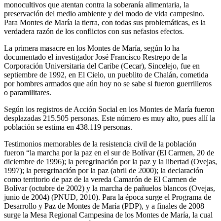
monocultivos que atentan contra la soberanía alimentaria, la
preservación del medio ambiente y del modo de vida campesino.
Para Montes de María la tierra, con todas sus problemáticas, es la
verdadera razón de los conflictos con sus nefastos efectos.
La primera masacre en los Montes de María, según lo ha
documentado el investigador José Francisco Restrepo de la
Corporación Universitaria del Caribe (Cecar), Sincelejo, fue en
septiembre de 1992, en El Cielo, un pueblito de Chalán, cometida
por hombres armados que aún hoy no se sabe si fueron guerrilleros
o paramilitares.
Según los registros de Acción Social en los Montes de María fueron
desplazadas 215.505 personas. Este número es muy alto, pues allí la
población se estima en 438.119 personas.
Testimonios memorables de la resistencia civil de la población
fueron “la marcha por la paz en el sur de Bolívar (El Carmen, 20 de
diciembre de 1996); la peregrinación por la paz y la libertad (Ovejas,
1997); la peregrinación por la paz (abril de 2000); la declaración
como territorio de paz de la vereda Camarón de El Carmen de
Bolívar (octubre de 2002) y la marcha de pañuelos blancos (Ovejas,
junio de 2004) (PNUD, 2010). Para la época surge el Programa de
Desarrollo y Paz de Montes de María (PDP), y a finales de 2008
surge la Mesa Regional Campesina de los Montes de María, la cual