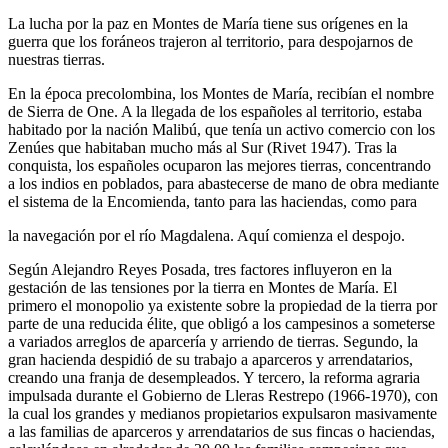
La lucha por la paz en Montes de María tiene sus orígenes en la
guerra que los foráneos trajeron al territorio, para despojarnos de
nuestras tierras.
En la época precolombina, los Montes de María, recibían el nombre
de Sierra de One. A la llegada de los españoles al territorio, estaba
habitado por la nación Malibú, que tenía un activo comercio con los
Zenúes que habitaban mucho más al Sur (Rivet 1947). Tras la
conquista, los españoles ocuparon las mejores tierras, concentrando
a los indios en poblados, para abastecerse de mano de obra mediante
el sistema de la Encomienda, tanto para las haciendas, como para
la navegación por el río Magdalena. Aquí comienza el despojo.
Según Alejandro Reyes Posada, tres factores influyeron en la
gestación de las tensiones por la tierra en Montes de María. El
primero el monopolio ya existente sobre la propiedad de la tierra por
parte de una reducida élite, que obligó a los campesinos a someterse
a variados arreglos de aparcería y arriendo de tierras. Segundo, la
gran hacienda despidió de su trabajo a aparceros y arrendatarios,
creando una franja de desempleados. Y tercero, la reforma agraria
impulsada durante el Gobierno de Lleras Restrepo (1966-1970), con
la cual los grandes y medianos propietarios expulsaron masivamente
a las familias de aparceros y arrendatarios de sus fincas o haciendas,