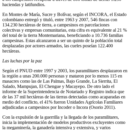
haciendas y latifundios.
En Montes de María, Sucre y Bolívar, según el INCORA, el Estado
colombiano entregó y tituló, entre 1963 y 2007, 546 fincas con
134.230 hectáreas de tierra, a campesinos en parcelaciones
colectivas y empresas comunitarias, esta cifra es equivalente al 21 %
del total de la tierra Montemariana, beneficiando a 10.736 familias
campesinas. Estas alcanzaron a ser un quinto de la población total
desplazadas por actores armados, las cueles poseían 122.400
hectáreas.
Las luchas por la paz
Según el PNUD entre 1997 y 2003, los paramilitares desplazaron en
la región a unas 200.000 personas y mataron por lo menos 115 en
masacres como las de Las Palmas, Bajo Grande, La Sierrita, El
Salado, Mampujan, El Chengue y Macayepo. De otro lado el
informe de la Superintendencia de Notariado y Registro indica que
de las 37 mil hectáreas de las tierras detectadas como acaparadas en
medio del conflicto, el 41% fueron Unidades Agrícolas Familiares
adjudicadas a campesinos por Incoder o Incora (Osorio 2011).
Con la expulsión de la guerrilla y la llegada de los paramilitares,
inicia la implementación de modelos productivos excluyentes como
la megaminería, la ganadería intensiva y extensiva, y varios